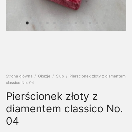
soria
uszki męskie
cing
ogę
mieniami
enty
czki klasyczne
ne złoto
dziny dziecka
wiec/kruszec
eszki
ie
enty laboratoryjne
soria do obrączek
ziny/Imieniny
eszki męskie
 upominkowe
brytki
ny grawer
ki
Strona główna
/
Okazje
/
Ślub
/
Pierścionek złoty z diamentem
lety
classico No. 04
Pierścionek złoty z
diamentem classico No.
04