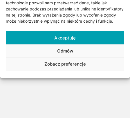
technologie pozwoli nam przetwarzać dane, takie jak
zachowanie podczas przeglądania lub unikalne identyfikatory
na tej stronie. Brak wyrażenia zgody lub wycofanie zgody
SKU:
Brak danych
może niekorzystnie wpłynąć na niektóre cechy i funkcje.
Kategorii:
Biżuteria
,
Biżuteria z diamentami
,
Okazje
,
Pierścionki z diamentami
,
Ślub
,
Surowiec/kruszec
,
Zaręczyny
,
Złote i srebrne pierścionki
,
Złote pierścionki
,
Akceptuję
Złoto
Odmów
Znacznik:
Diamenty
Zobacz preferencje
Udostępnij