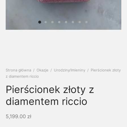
soria
uszki męskie
cing
ogę
mieniami
enty
czki klasyczne
ne złoto
dziny dziecka
wiec/kruszec
eszki
ie
enty laboratoryjne
soria do obrączek
ziny/Imieniny
eszki męskie
 upominkowe
brytki
ny grawer
ki
Strona główna
/
Okazje
/
Urodziny/Imieniny
/
Pierścionek złoty
z diamentem riccio
lety
Pierścionek złoty z
diamentem riccio
5,199.00
zł