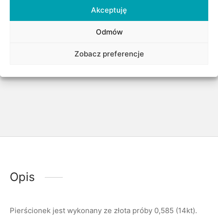
Surowiec/kruszec
,
Urodziny/Imieniny
,
Zaręczyny
,
Akceptuję
Złote i srebrne pierścionki
,
Złote pierścionki
,
Złoto
Znacznik:
Diamenty
Odmów
Zobacz preferencje
Udostępnij
Opis
Pierścionek jest wykonany ze złota próby 0,585 (14kt).