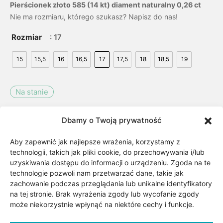
Pierścionek złoto 585 (14 kt) diament naturalny 0,26 ct
Nie ma rozmiaru, którego szukasz? Napisz do nas!
Rozmiar
: 17
15
15,5
16
16,5
17
17,5
18
18,5
19
Na stanie
Dbamy o Twoją prywatność
Dodaj do koszyka
Aby zapewnić jak najlepsze wrażenia, korzystamy z
technologii, takich jak pliki cookie, do przechowywania i/lub
Dodaj do listy życzeń
uzyskiwania dostępu do informacji o urządzeniu. Zgoda na te
technologie pozwoli nam przetwarzać dane, takie jak
zachowanie podczas przeglądania lub unikalne identyfikatory
SKU:
Brak danych
na tej stronie. Brak wyrażenia zgody lub wycofanie zgody
Kategorii:
Biżuteria
,
Dla niej
,
Okazje
,
może niekorzystnie wpłynąć na niektóre cechy i funkcje.
Pierścionki z diamentami
,
Pierścionki z kamieniami
,
Ślub
,