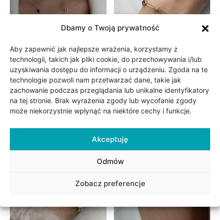
Dbamy o Twoją prywatność
Aby zapewnić jak najlepsze wrażenia, korzystamy z
technologii, takich jak pliki cookie, do przechowywania i/lub
uzyskiwania dostępu do informacji o urządzeniu. Zgoda na te
Kolia złota koniczynki
Bransoletka złota 3
technologie pozwoli nam przetwarzać dane, takie jak
marokańskie ceramika
czarne koniczynki
zachowanie podczas przeglądania lub unikalne identyfikatory
marokańskie fiore nero
na tej stronie. Brak wyrażenia zgody lub wycofanie zgody
1,965.00
zł
No. 07
może niekorzystnie wpłynąć na niektóre cechy i funkcje.
2,795.00
zł
Akceptuję
Obecnie brak na stanie
Odmów
Zobacz preferencje