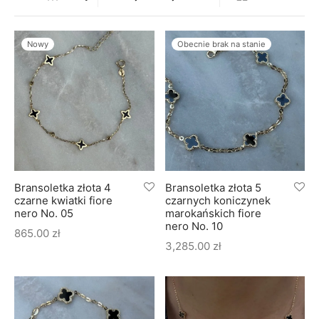
soria
uszki męskie
cing
ogę
mieniami
enty
czki klasyczne
ne złoto
dziny dziecka
Nowy
Obecnie brak na stanie
wiec/kruszec
eszki
ie
enty laboratoryjne
soria do obrączek
ziny/Imieniny
eszki męskie
 upominkowe
brytki
ny grawer
ki
Bransoletka złota 4
Bransoletka złota 5
lety
czarne kwiatki fiore
czarnych koniczynek
nero No. 05
marokańskich fiore
nero No. 10
865.00
zł
3,285.00
zł