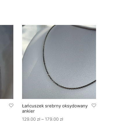
Obecnie bra
Łańcuszek srebrny oksydowany
Łańcuszek 
ankier
chain
Zakres
129.00
zł
–
179.00
zł
245.00
zł
cen: od