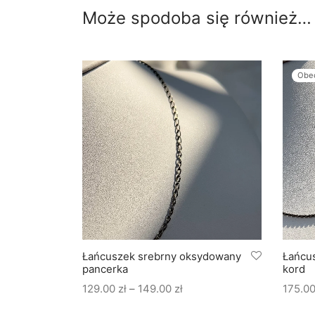
Może spodoba się również…
Obec
sydowany
Łańcuszek srebrny oksydowany
Łańcu
pancerka
kord
Zakres
129.00
zł
–
149.00
zł
175.0
cen: od