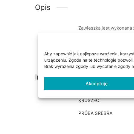
Opis
Zawieszka jest wykonana 
czemu srebro jest bardzi
nazywane srebrem czernio
około 4,1 cm x szerokość 
Aby zapewnić jak najlepsze wrażenia, korzysta
urządzeniu. Zgoda na te technologie pozwoli 
Brak wyrażenia zgody lub wycofanie zgody mo
Informacje dodatkowe
Akceptuję
KRUSZEC
PRÓBA SREBRA