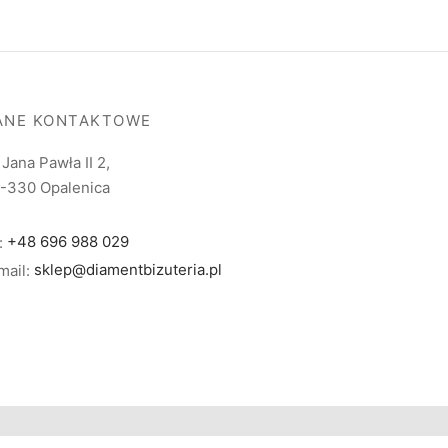
129.00 zł
do
179.00 zł
ANE KONTAKTOWE
. Jana Pawła II 2,
-330 Opalenica
l:
+48 696 988 029
mail:
sklep@diamentbizuteria.pl