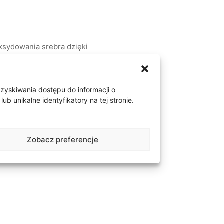
ksydowania srebra dzięki
ydowane jest często
m x wysokość (z opaską)
uzyskiwania dostępu do informacji o
 unikalne identyfikatory na tej stronie.
Zobacz preferencje