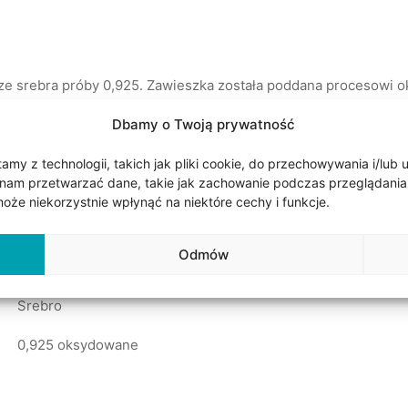
ze srebra próby 0,925. Zawieszka została poddana procesowi o
ej matowe i pokryte gdzieniegdzie czarnym nalotem (srebro oks
Dbamy o Twoją prywatność
nym). Zawieszka w kształcie krzyża ma wymiary: długość 2,1 c
około 0,2 cm. Waga Ag<5g.
my z technologii, takich jak pliki cookie, do przechowywania i/lub 
nam przetwarzać dane, takie jak zachowanie podczas przeglądania lub
że niekorzystnie wpłynąć na niektóre cechy i funkcje.
Odmów
Srebro
0,925 oksydowane