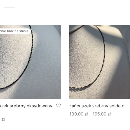
nie brak na stanie
szek srebrny oksydowany
Łańcuszek srebrny soldato
Zakres
139.00
zł
–
195.00
zł
0
zł
cen: od
139.00 zł