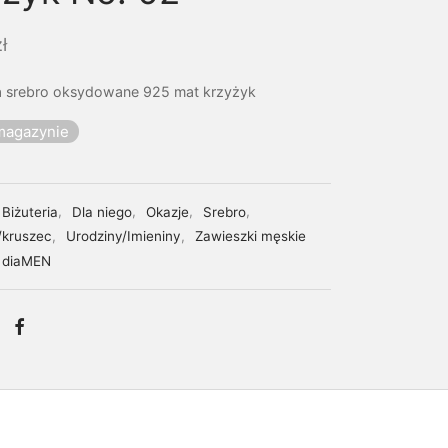
ł
 srebro oksydowane 925 mat krzyżyk
magazynie
Biżuteria
,
Dla niego
,
Okazje
,
Srebro
,
/kruszec
,
Urodziny/Imieniny
,
Zawieszki męskie
diaMEN