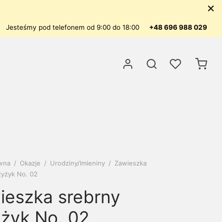
Jesteśmy pod telefonem od 9:00 do 18:00
+48 696 988 029
ówna
/
Okazje
/
Urodziny/Imieniny
/
Zawieszka
zyżyk No. 02
ieszka srebrny
yżyk No. 02