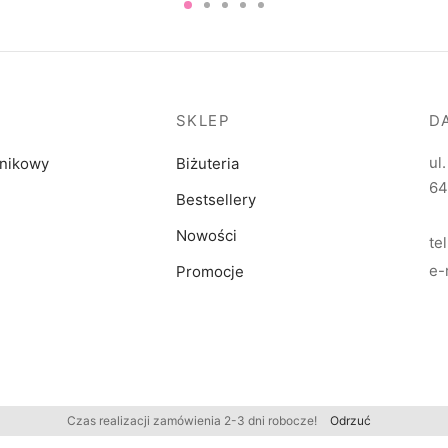
do
195.00 zł
SKLEP
D
ul
dnikowy
Biżuteria
64
Bestsellery
Nowości
te
e-
Promocje
Czas realizacji zamówienia 2-3 dni robocze!
Odrzuć