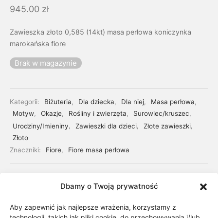
945.00
zł
Zawieszka złoto 0,585 (14kt) masa perłowa koniczynka
marokańska fiore
Brak w magazynie
Kategorii:
Biżuteria
,
Dla dziecka
,
Dla niej
,
Masa perłowa
,
Motyw
,
Okazje
,
Rośliny i zwierzęta
,
Surowiec/kruszec
,
Urodziny/Imieniny
,
Zawieszki dla dzieci
,
Złote zawieszki
,
Złoto
Znaczniki:
Fiore
,
Fiore masa perłowa
Udostępnij
Dbamy o Twoją prywatność
Aby zapewnić jak najlepsze wrażenia, korzystamy z
technologii, takich jak pliki cookie, do przechowywania i/lub