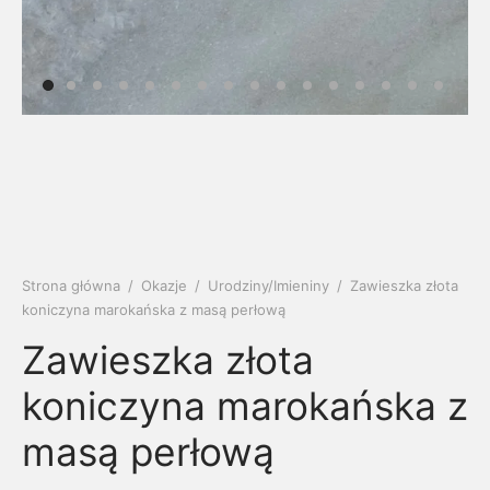
soria
uszki męskie
cing
ogę
mieniami
enty
czki klasyczne
ne złoto
dziny dziecka
wiec/kruszec
eszki
ie
enty laboratoryjne
soria do obrączek
ziny/Imieniny
eszki męskie
 upominkowe
brytki
ny grawer
ki
Strona główna
/
Okazje
/
Urodziny/Imieniny
/
Zawieszka złota
lety
koniczyna marokańska z masą perłową
Zawieszka złota
koniczyna marokańska z
masą perłową