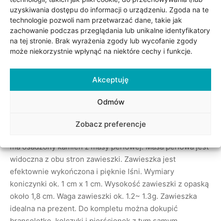
uzyskiwania dostępu do informacji o urządzeniu. Zgoda na te
technologie pozwoli nam przetwarzać dane, takie jak
zachowanie podczas przeglądania lub unikalne identyfikatory
na tej stronie. Brak wyrażenia zgody lub wycofanie zgody
może niekorzystnie wpłynąć na niektóre cechy i funkcje.
Akceptuję
Opis
Odmów
Zawieszka jest wykonana ze złota próby 0,585 (14kt).
Zobacz preferencje
Zawieszka w modnym kształcie koniczyny marokańskiej
ma osadzony kamień z masy perłowej. Masa perłowa jest
widoczna z obu stron zawieszki. Zawieszka jest
efektownie wykończona i pięknie lśni. Wymiary
koniczynki ok. 1 cm x 1 cm. Wysokość zawieszki z opaską
około 1,8 cm. Waga zawieszki ok. 1.2~ 1.3g. Zawieszka
idealna na prezent. Do kompletu można dokupić
bransoletkę, kolczyki i pierścionek z tym samym