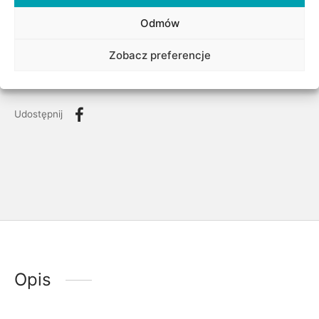
SKU:
Brak danych
Odmów
Kategorii:
Biżuteria
,
Dla niej
,
Komunia Święta
,
Literki
,
Motyw
,
Narodziny dziecka
,
Okazje
,
Surowiec/kruszec
,
Zobacz preferencje
Urodziny/Imieniny
,
Złote zawieszki
,
Złoto
Udostępnij
Opis