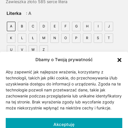
Zawieszka złoto 585 serce litera
Literka
: A
A
B
C
D
E
F
G
H
I
J
K
L
Ł
M
N
O
P
R
S
T
U
V
W
Z
Dbamy o Twoją prywatność
Aby zapewnić jak najlepsze wrażenia, korzystamy z
technologii, takich jak pliki cookie, do przechowywania i/lub
uzyskiwania dostępu do informacji o urządzeniu. Zgoda na te
technologie pozwoli nam przetwarzać dane, takie jak
Dodaj do koszyka
zachowanie podczas przeglądania lub unikalne identyfikatory
na tej stronie. Brak wyrażenia zgody lub wycofanie zgody
może niekorzystnie wpłynąć na niektóre cechy i funkcje.
Dodaj do listy życzeń
Akceptuję