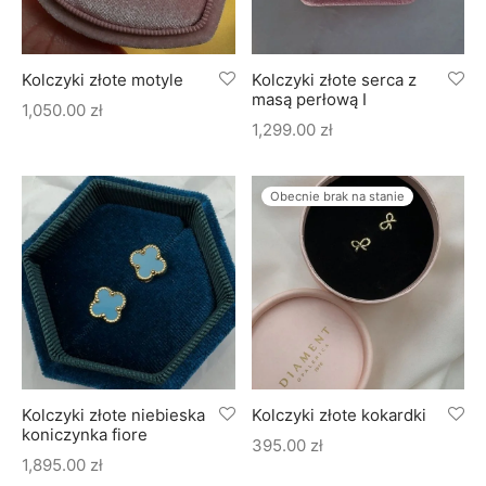
Kolczyki złote motyle
Kolczyki złote serca z
masą perłową I
1,050.00
zł
1,299.00
zł
Obecnie brak na stanie
Kolczyki złote niebieska
Kolczyki złote kokardki
koniczynka fiore
395.00
zł
1,895.00
zł