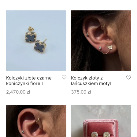
soria
uszki męskie
cing
ogę
mieniami
enty
czki klasyczne
ne złoto
dziny dziecka
wiec/kruszec
eszki
ie
enty laboratoryjne
soria do obrączek
ziny/Imieniny
eszki męskie
 upominkowe
brytki
ny grawer
ki
Kolczyki złote czarne
Kolczyk złoty z
koniczynki fiore I
łańcuszkiem motyl
lety
2,470.00
zł
375.00
zł