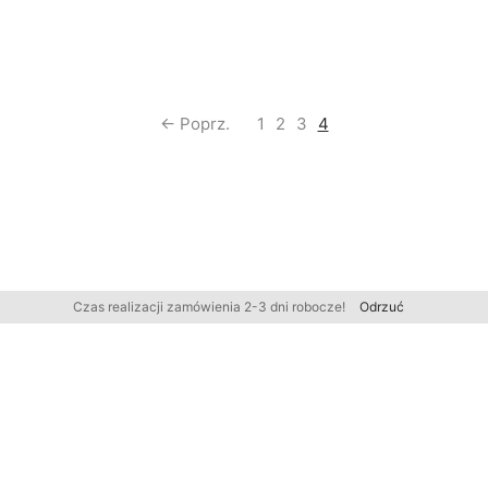
← Poprz.
1
2
3
4
Czas realizacji zamówienia 2-3 dni robocze!
Odrzuć
FIRMA