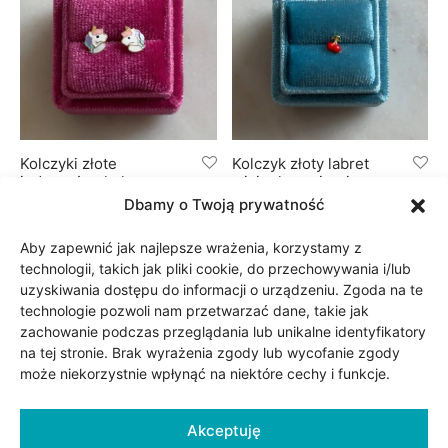
Kolczyki złote
Kolczyk złoty labret
jednorożce kolorowa
wisienka – piercing
emalia
Dbamy o Twoją prywatność
165.00
zł
325.00
zł
Aby zapewnić jak najlepsze wrażenia, korzystamy z
technologii, takich jak pliki cookie, do przechowywania i/lub
uzyskiwania dostępu do informacji o urządzeniu. Zgoda na te
technologie pozwoli nam przetwarzać dane, takie jak
zachowanie podczas przeglądania lub unikalne identyfikatory
na tej stronie. Brak wyrażenia zgody lub wycofanie zgody
może niekorzystnie wpłynąć na niektóre cechy i funkcje.
Akceptuję