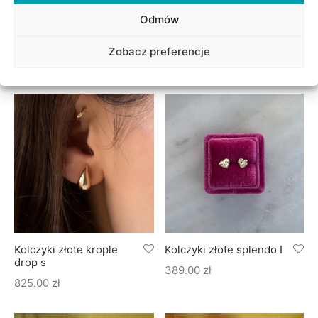
Odmów
Kolczyki złote wisienki –
Kolczyki złote serca
para
czerwone
Zobacz preferencje
325.00
zł
305.00
zł
Kolczyki złote krople
Kolczyki złote splendo I
drop s
389.00
zł
825.00
zł