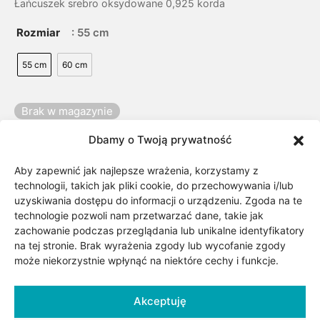
Łańcuszek srebro oksydowane 0,925 korda
Rozmiar
: 55 cm
55 cm
60 cm
Brak w magazynie
Dbamy o Twoją prywatność
Dodaj do koszyka
Aby zapewnić jak najlepsze wrażenia, korzystamy z
technologii, takich jak pliki cookie, do przechowywania i/lub
Dodaj do listy życzeń
uzyskiwania dostępu do informacji o urządzeniu. Zgoda na te
technologie pozwoli nam przetwarzać dane, takie jak
zachowanie podczas przeglądania lub unikalne identyfikatory
na tej stronie. Brak wyrażenia zgody lub wycofanie zgody
SKU:
Brak danych
może niekorzystnie wpłynąć na niektóre cechy i funkcje.
Kategorii:
Biżuteria
,
Dla niego
,
Dla niej
,
Łańcuszki męskie
,
Srebro
,
Surowiec/kruszec
,
Złote i srebrne łańcuszki
Akceptuję
Znacznik:
diaMEN