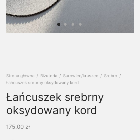
soria
uszki męskie
cing
ogę
mieniami
enty
czki klasyczne
ne złoto
dziny dziecka
wiec/kruszec
eszki
ie
enty laboratoryjne
soria do obrączek
ziny/Imieniny
eszki męskie
 upominkowe
brytki
ny grawer
ki
Strona główna
/
Biżuteria
/
Surowiec/kruszec
/
Srebro
/
Łańcuszek srebrny oksydowany kord
lety
Łańcuszek srebrny
oksydowany kord
175.00
zł