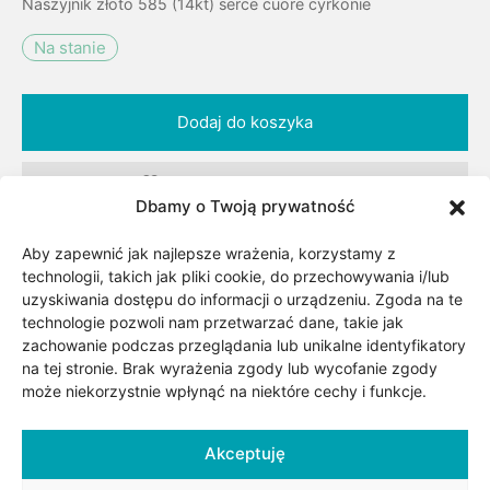
Naszyjnik złoto 585 (14kt) serce cuore cyrkonie
Na stanie
Dodaj do koszyka
Dodaj do listy życzeń
Dbamy o Twoją prywatność
Aby zapewnić jak najlepsze wrażenia, korzystamy z
Kategorii:
Biżuteria
,
Dla niej
,
Komunia Święta
,
Motyw
,
technologii, takich jak pliki cookie, do przechowywania i/lub
Naszyjniki damskie
,
Naszyjniki złote
,
Okazje
,
Serce
,
uzyskiwania dostępu do informacji o urządzeniu. Zgoda na te
technologie pozwoli nam przetwarzać dane, takie jak
Surowiec/kruszec
,
Urodziny/Imieniny
,
Walentynki
,
Złoto
zachowanie podczas przeglądania lub unikalne identyfikatory
Znacznik:
Biżuteria z motywem serca
na tej stronie. Brak wyrażenia zgody lub wycofanie zgody
może niekorzystnie wpłynąć na niektóre cechy i funkcje.
Udostępnij
Akceptuję