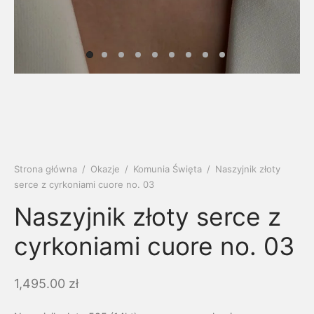
soria
uszki męskie
cing
ogę
mieniami
enty
czki klasyczne
ne złoto
dziny dziecka
wiec/kruszec
eszki
ie
enty laboratoryjne
soria do obrączek
ziny/Imieniny
eszki męskie
 upominkowe
brytki
ny grawer
ki
Strona główna
/
Okazje
/
Komunia Święta
/
Naszyjnik złoty
serce z cyrkoniami cuore no. 03
lety
Naszyjnik złoty serce z
cyrkoniami cuore no. 03
1,495.00
zł