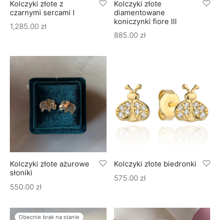
Kolczyki złote z
Kolczyki złote
czarnymi sercami I
diamentowane
koniczynki fiore III
1,285.00
zł
885.00
zł
Kolczyki złote ażurowe
Kolczyki złote biedronki
słoniki
575.00
zł
550.00
zł
Obecnie brak na stanie