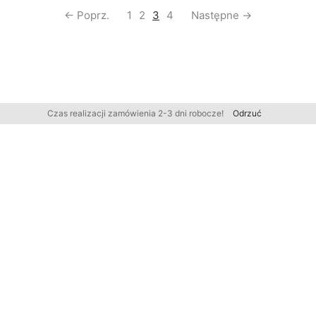
← Poprz.
1
2
3
4
Następne →
Czas realizacji zamówienia 2-3 dni robocze!
Odrzuć
FIRMA
POMOC
SKLEP