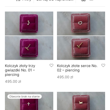
soria
uszki męskie
cing
ogę
mieniami
enty
czki klasyczne
ne złoto
dziny dziecka
wiec/kruszec
eszki
ie
enty laboratoryjne
soria do obrączek
ziny/Imieniny
eszki męskie
 upominkowe
brytki
ny grawer
ki
Kolczyk złoty trzy
Kolczyk złote serce No.
lety
gwiazdki No. 01 –
02 – piercing
piercing
495.00
zł
495.00
zł
Obecnie brak na stanie