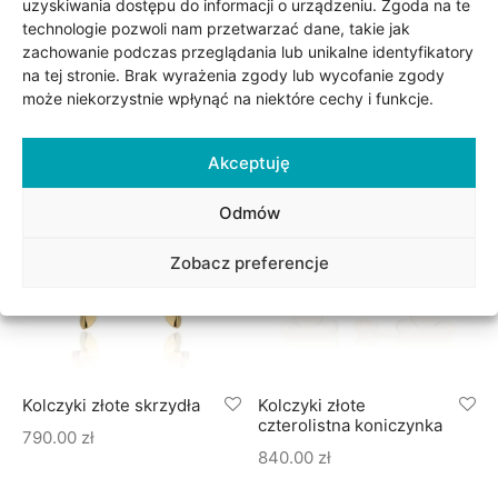
uzyskiwania dostępu do informacji o urządzeniu. Zgoda na te
technologie pozwoli nam przetwarzać dane, takie jak
zachowanie podczas przeglądania lub unikalne identyfikatory
Kolczyki złote czarne
Kolczyki złote kolorowe
na tej stronie. Brak wyrażenia zgody lub wycofanie zgody
koniczyny fiore II
kamienie
może niekorzystnie wpłynąć na niektóre cechy i funkcje.
1,995.00
zł
690.00
zł
Akceptuję
Odmów
Zobacz preferencje
Kolczyki złote skrzydła
Kolczyki złote
czterolistna koniczynka
790.00
zł
840.00
zł