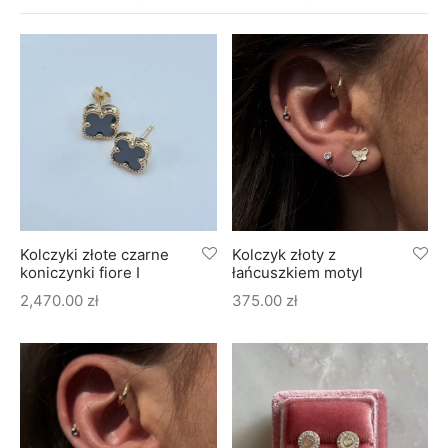
soria
uszki męskie
cing
ogę
mieniami
enty
czki klasyczne
ne złoto
dziny dziecka
wiec/kruszec
eszki
ie
enty laboratoryjne
soria do obrączek
ziny/Imieniny
eszki męskie
 upominkowe
brytki
ny grawer
ki
Kolczyki złote czarne
Kolczyk złoty z
koniczynki fiore I
łańcuszkiem motyl
lety
2,470.00
zł
375.00
zł