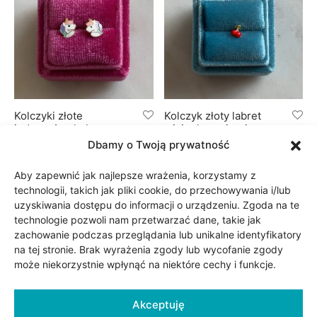
Kolczyki złote
Kolczyk złoty labret
jednorożce kolorowa
wisienka – piercing
emalia
Dbamy o Twoją prywatność
165.00
zł
325.00
zł
Aby zapewnić jak najlepsze wrażenia, korzystamy z
technologii, takich jak pliki cookie, do przechowywania i/lub
uzyskiwania dostępu do informacji o urządzeniu. Zgoda na te
technologie pozwoli nam przetwarzać dane, takie jak
zachowanie podczas przeglądania lub unikalne identyfikatory
na tej stronie. Brak wyrażenia zgody lub wycofanie zgody
może niekorzystnie wpłynąć na niektóre cechy i funkcje.
Akceptuję