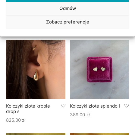
Odmów
Kolczyki złote wisienki –
Kolczyki złote serca
para
czerwone
Zobacz preferencje
325.00
zł
305.00
zł
Kolczyki złote krople
Kolczyki złote splendo I
drop s
389.00
zł
825.00
zł