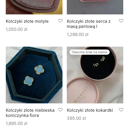
Kolczyki złote motyle
Kolczyki złote serca z
masą perłową I
1,050.00
zł
1,299.00
zł
Obecnie brak na stanie
Kolczyki złote niebieska
Kolczyki złote kokardki
koniczynka fiore
395.00
zł
1,895.00
zł