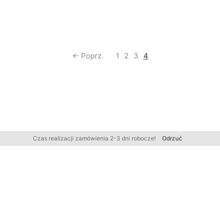
← Poprz.
1
2
3
4
Czas realizacji zamówienia 2-3 dni robocze!
Odrzuć
FIRMA