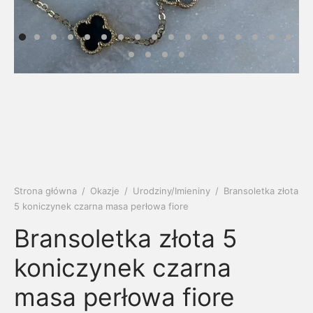
soria
uszki męskie
cing
ogę
mieniami
enty
czki klasyczne
ne złoto
dziny dziecka
wiec/kruszec
eszki
ie
enty laboratoryjne
soria do obrączek
ziny/Imieniny
eszki męskie
 upominkowe
brytki
ny grawer
ki
Strona główna
/
Okazje
/
Urodziny/Imieniny
/
Bransoletka złota
lety
5 koniczynek czarna masa perłowa fiore
Bransoletka złota 5
koniczynek czarna
masa perłowa fiore