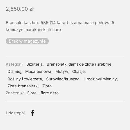
2,550.00
zł
Bransoletka złoto 585 (14 karat) czarna masa perłowa 5
koniczyn marokańskich fiore
Brak w magazynie
Kategorii:
Biżuteria
,
Bransoletki damskie złote i srebrne
,
Dla niej
,
Masa perłowa
,
Motyw
,
Okazje
,
Rośliny i zwierzęta
,
Surowiec/kruszec
,
Urodziny/Imieniny
,
Złote bransoletki
,
Złoto
Znaczniki:
Fiore
,
fiore nero
Udostępnij