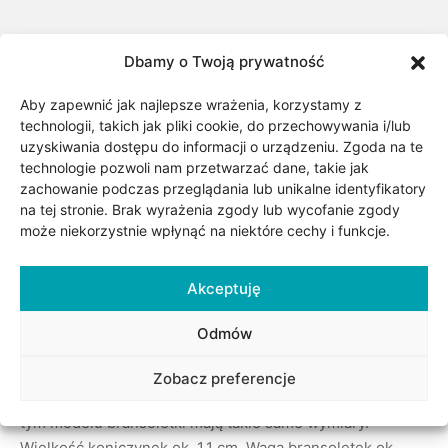
Dbamy o Twoją prywatność
Aby zapewnić jak najlepsze wrażenia, korzystamy z
technologii, takich jak pliki cookie, do przechowywania i/lub
uzyskiwania dostępu do informacji o urządzeniu. Zgoda na te
technologie pozwoli nam przetwarzać dane, takie jak
zachowanie podczas przeglądania lub unikalne identyfikatory
Opis
na tej stronie. Brak wyrażenia zgody lub wycofanie zgody
może niekorzystnie wpłynąć na niektóre cechy i funkcje.
Bransoletka jest wykonana ze złota próby 0,585 (14kt) z
Akceptuję
czarną masą perłową. Bransoletka z modnym wzorem
koniczynek posiada 5 zawieszek w kształcie koniczyny
Odmów
marokańskiej wykonanych z masy perłowej. Długość
bransoletki 19 cm. Bransoletka jest zapinana na klasyczne
Zobacz preferencje
okrągłe zapięcie typu federing. Wszystkie koniczyny w
tym modelu bransoletki mają takie same wymiary.
Wielkość koniczynek ok. 1,1 cm. Waga bransoletek ok.